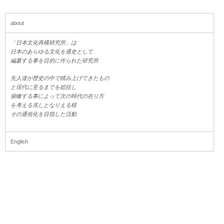
about
「日本文化再構研究所」は
日本のあらゆる文化を通史として
編纂する事を目的に作られた研究所
先人達が歴史の中で積み上げてきた
もの
と現代に至るまでを総括し
俯瞰する事によって次の時代の在り方
を考える兆しとなりえる様
その通俗化を目指した活動
English